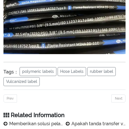
Tags：
polymeric labels
Hose Labels
rubber label
Vulcanized label
Prev
Next
Related Information
Memberikan solusi pelabelan tabung karet secara profesional
Apakah tanda transfer vulkanisasi menjadi buram setelah vulkanisasi?