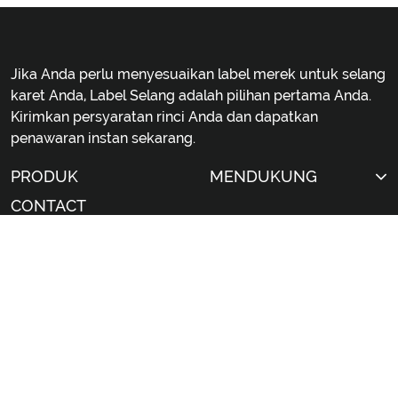
Jika Anda perlu menyesuaikan label merek untuk selang
karet Anda, Label Selang adalah pilihan pertama Anda.
Kirimkan persyaratan rinci Anda dan dapatkan
penawaran instan sekarang.
PRODUK
MENDUKUNG
CONTACT
Contact Us For Any Question!
sales@hoselabel.com
Gongyi Road, Huadu District, Guangzhou City,
China
© 2026 Label vulkanisasi selang karet Cina profesional
produsen kustom