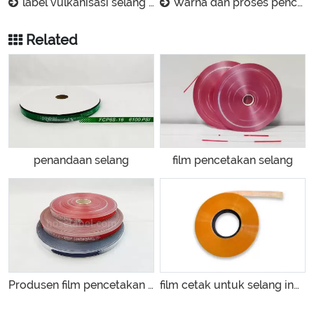
label vulkanisasi selang karet-gates hydraulic technology (changzhou) co., ltd.
Warna dan proses pencetakan apa yang tersedia? Bisakah Anda menghasilkan efek multi-warna dan timbul?
Related
penandaan selang
film pencetakan selang
Produsen film pencetakan selang
film cetak untuk selang industri