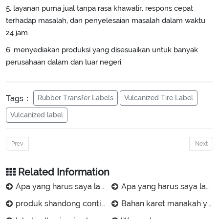
5. layanan purna jual tanpa rasa khawatir, respons cepat
terhadap masalah, dan penyelesaian masalah dalam waktu
24 jam.
6. menyediakan produksi yang disesuaikan untuk banyak
perusahaan dalam dan luar negeri.
Tags：
Rubber Transfer Labels
Vulcanized Tire Label
Vulcanized label
Prev
Next
Related Information
Apa yang harus saya lakukan jika transfer label selang karet tidak bersih?
Apa yang harus saya lakukan jika tidak ada gambar desain untuk label tabung karet khusus?
produk shandong contitech engineering rubber co., ltd.
Bahan karet manakah yang cocok dengan pita pelabelan selang Anda?