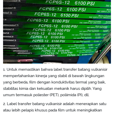
1. Untuk memastikan bahwa label transfer batang vulkanisir
mempertahankan kinerja yang stabil di bawah lingkungan
yang berbeda, film dengan konduktivitas termal yang baik,
stabilitas kimia dan kekuatan mekanik harus dipilih. Yang
umum termasuk poliester (PET), poliimida (PI), dll.
2. Label transfer batang vulkanisir adalah menerapkan satu
atau lebih pelapis khusus pada film untuk meningkatkan