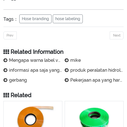
Tags：
Hose branding
hose labeling
Prev
Next
Related Information
Mengapa warna label vulkanisasi selang karet terkelupas saat film terkelupas?
mike
informasi apa saja yang terdapat pada label selang karet?
produk peralatan hidrolik manuli (suzhou) co., ltd.
gerbang
Pekerjaan apa yang harus dilakukan sebelum mencetak label selang hidrolik?
Related