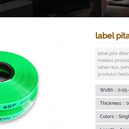
label pit
label pita di
melalui proses
tahan aus, pe
produksi berbag
Width：0.05
Thickness：0
Colors：Singl