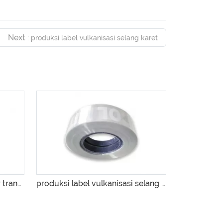
Next
: produksi label vulkanisasi selang karet
label transfer strip vulkanisir transparan
produksi label vulkanisasi selang karet