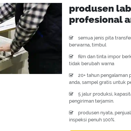
produsen lab
profesional a
semua jenis pita transf
berwarna, timbul
film dan tinta impor berk
tidak berubah warna
20+ tahun pengalaman p
anda, sampel gratis untuk p
5 jalur produksi, kapas
pengiriman terjamin.
produsen nyata, penjual
inspeksi penuh 100%.