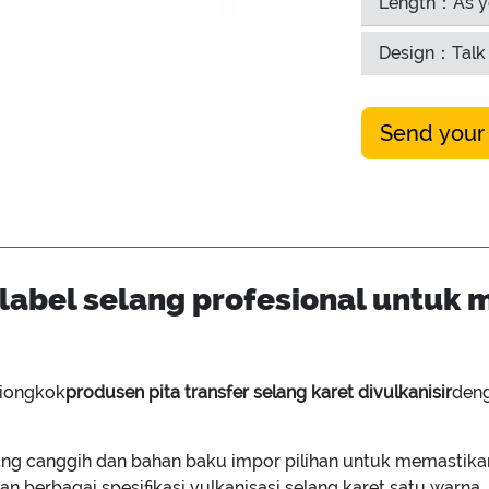
Length：As y
Design：Talk 
Send your
label selang profesional untuk
tiongkok
produsen pita transfer selang karet divulkanisir
deng
g canggih dan bahan baku impor pilihan untuk memastikan
n berbagai spesifikasi vulkanisasi selang karet satu warna