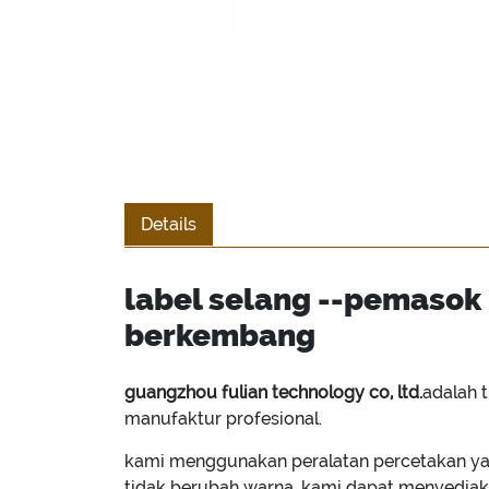
Details
label selang --pemasok 
berkembang
guangzhou fulian technology co, ltd.
adalah 
manufaktur profesional.
kami menggunakan peralatan percetakan yan
tidak berubah warna. kami dapat menyediaka