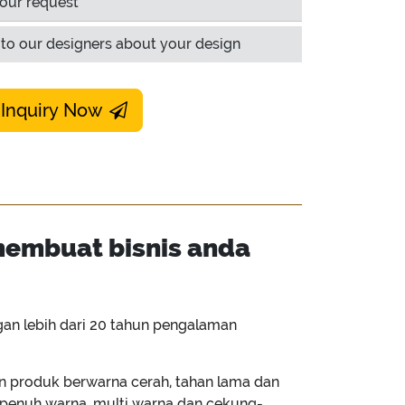
our request
to our designers about your design
 Inquiry Now
 membuat bisnis anda
an lebih dari 20 tahun pengalaman
 produk berwarna cerah, tahan lama dan
, penuh warna, multi warna dan cekung-