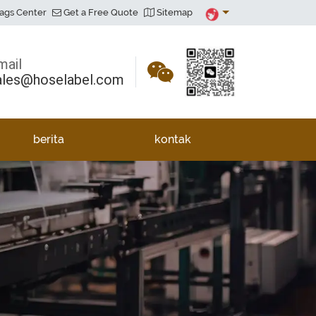
ags Center
Get a Free Quote
Sitemap
mail
ales@hoselabel.com
berita
kontak