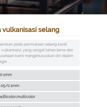
a vulkanisasi selang
tanamkan pada permukaan selang karet
 vulkanisasi, yang sangat tahan lama dan
rusahaan kami mengkhususkan diri dalam
ai ...
-0.1mm
.05/0.1mm
e,Bicolor,multicolor