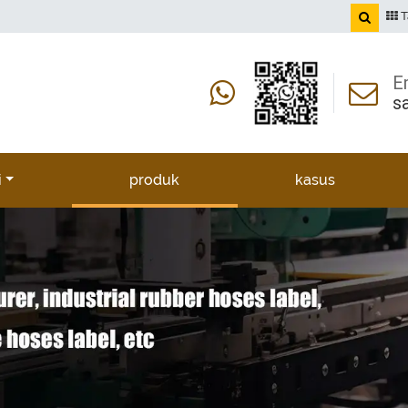
T
E
s
i
produk
kasus