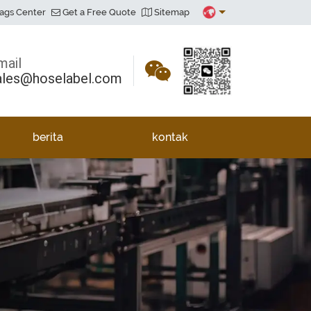
ags Center
Get a Free Quote
Sitemap
mail
ales@hoselabel.com
berita
kontak