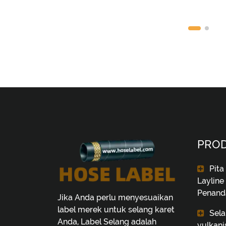
PRO
Pita
Layline
Penand
Jika Anda perlu menyesuaikan
label merek untuk selang karet
Sela
Anda, Label Selang adalah
vulkani