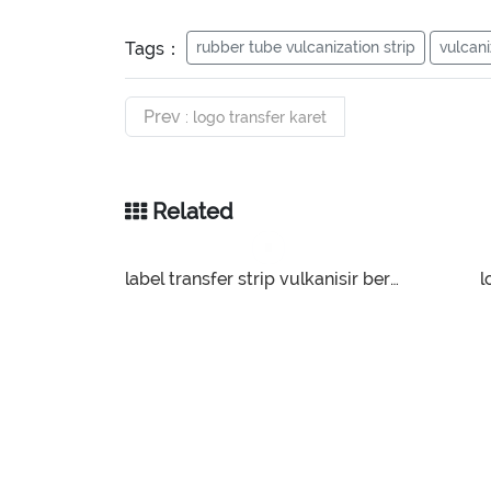
Tags：
rubber tube vulcanization strip
vulcan
Prev
: logo transfer karet
Related
label transfer strip vulkanisir berwarna
l