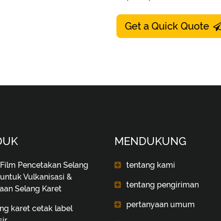
Get a Quick Quote
DUK
MENDUKUNG
 Film Pencetakan Selang
tentang kami
 untuk Vulkanisasi &
tentang pengiriman
aan Selang Karet
pertanyaan umum
ng karet cetak label
sir