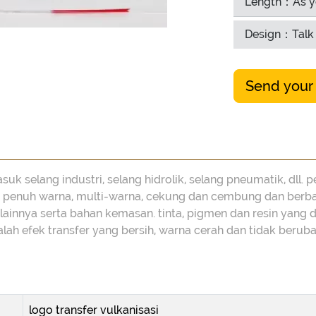
Length：As y
Design：Talk 
Send your
asuk selang industri, selang hidrolik, selang pneumatik, dl
l, penuh warna, multi-warna, cekung dan cembung dan berbag
lainnya serta bahan kemasan.
tinta, pigmen dan resin yan
h efek transfer yang bersih, warna cerah dan tidak berubah
logo transfer vulkanisasi