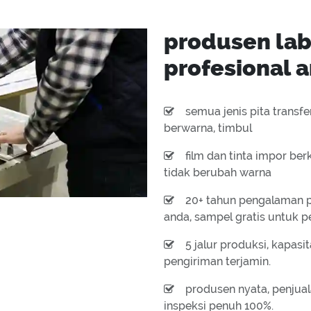
produsen lab
profesional a
semua jenis pita transf
berwarna, timbul
film dan tinta impor berk
tidak berubah warna
20+ tahun pengalaman p
anda, sampel gratis untuk p
5 jalur produksi, kapas
pengiriman terjamin.
produsen nyata, penjual
inspeksi penuh 100%.