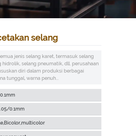
cetakan selang
emua jenis selang karet, termasuk selang
g hidrolik, selang pneumatik, dll. perusahaan
uskan diri dalam produksi berbagai
rna tunggal, warna penuh...
-0.1mm
.05/0.1mm
e,Bicolor,multicolor