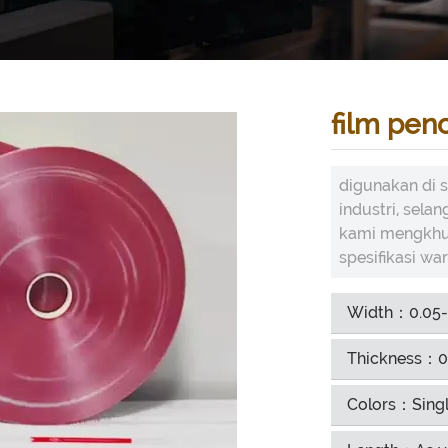
film pen
digunakan di s
industri, selan
kami mengkhus
spesifikasi wa
Width：0.05
Thickness：0
Colors：Singl