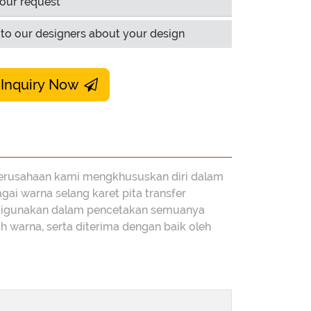
our request
to our designers about your design
 Inquiry Now
l. perusahaan kami mengkhususkan diri dalam
ai warna selang karet pita transfer
g digunakan dalam pencetakan semuanya
 warna, serta diterima dengan baik oleh