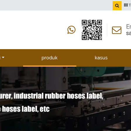
T
E
s
i
produk
kasus