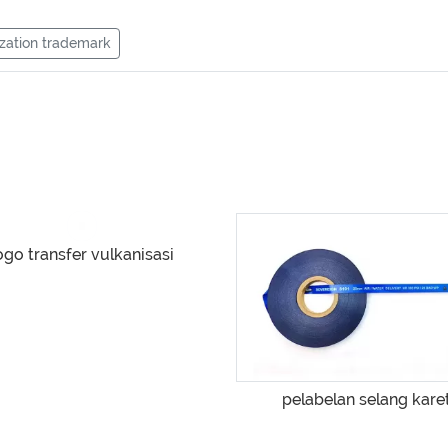
ization trademark
ogo transfer vulkanisasi
pelabelan selang kare