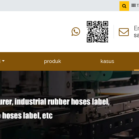
T
E
s
i
produk
kasus