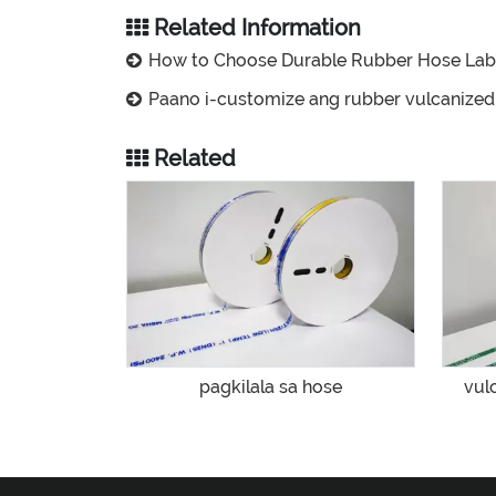
Related Information
How to Choose Durable Rubber Hose Labels | Cost Savi
Paano i-customize ang rubber vulcanized label para sa maliliit na orde
Related
pagkilala sa hose
vulc