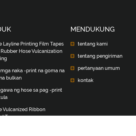
DUK
MENDUKUNG
 Layline Printing Film Tapes
tentang kami
 Rubber Hose Vulcanization
tentang pengiriman
ing
pertanyaan umum
mga naka -print na goma na
na bulkan
kontak
gawa ng hose sa pag -print
kula
e Vulcanized Ribbon
rd Tagagawa
l ng air hose