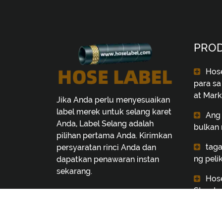
PRO
Hose
para sa
at Mark
Jika Anda perlu menyesuaikan
label merek untuk selang karet
Ang 
Anda, Label Selang adalah
bulkan 
pilihan pertama Anda. Kirimkan
taga
persyaratan rinci Anda dan
ng peli
dapatkan penawaran instan
sekarang.
Hos
Standa
labe