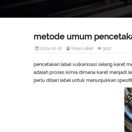
metode umum pencetakan 
2024-10-16
Hose Label
3512
pencetakan label vulkanisasi selang karet 
adalah proses kimia dimana karet menjadi leb
perlu diberi label untuk menunjukkan spesifi