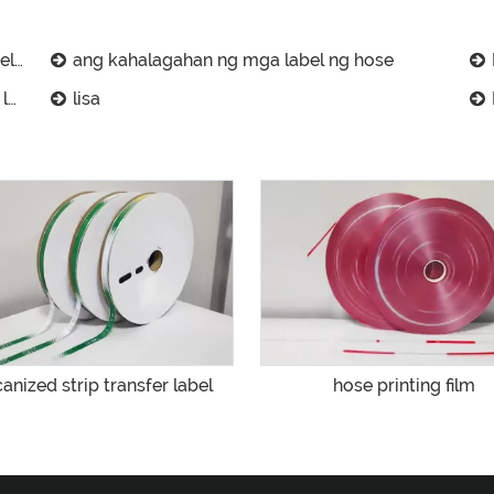
ngs
ang kahalagahan ng mga label ng hose
H
r?
lisa
Ba
anized strip transfer label
hose printing film