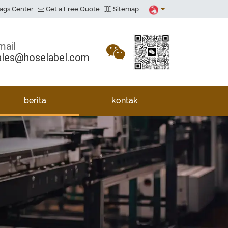
ags Center
Get a Free Quote
Sitemap
mail
ales@hoselabel.com
berita
kontak