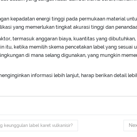
gan kepadatan energi tinggi pada permukaan material untuk
plikasi yang memerlukan tingkat akurasi tinggi dan penand
tor, termasuk anggaran biaya, kuantitas yang dibutuhkan, t
lain itu, ketika memilih skema pencetakan label yang sesuai 
i lingkungan di mana selang digunakan, yang mungkin memer
 menginginkan informasi lebih lanjut, harap berikan detail l
Ne
 keunggulan label karet vulkanisir?