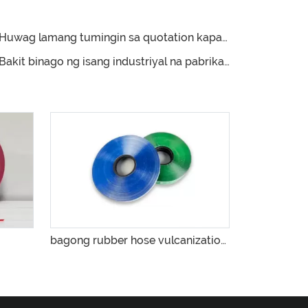
uwag lamang tumingin sa quotation kapag pumipili ng pang-industriyang hose printing film
kit binago ng isang industriyal na pabrika ng hose na may taunang output na 2 milyong metro ang supplier ng label ng bulkanisasyon nito?
bagong rubber hose vulcanization label