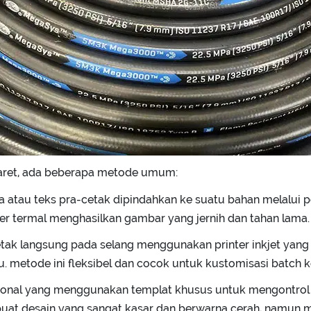
 karet, ada beberapa metode umum:
pola atau teks pra-cetak dipindahkan ke suatu bahan melalui
fer termal menghasilkan gambar yang jernih dan tahan lama.
icetak langsung pada selang menggunakan printer inkjet ya
tu. metode ini fleksibel dan cocok untuk kustomisasi batch ke
isional yang menggunakan templat khusus untuk mengontrol
at desain yang sangat kasar dan berwarna cerah, namun m